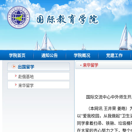
学院首页
通知公告
学院概况
党建工作
来华留学
出国留学
赴俄基地
来华留学
国际交流中心中外师生开
（本网讯 王井荣 姜皓
以“爱我校园，从我做起”卫
同学拿着扫帚、铁锹、垃圾桶
在大家的齐心努力之下，整个