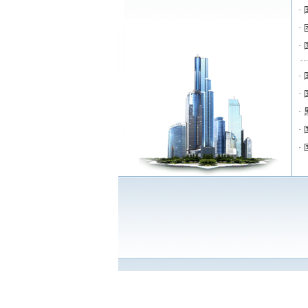
·
·
·
·
·
·
·
·