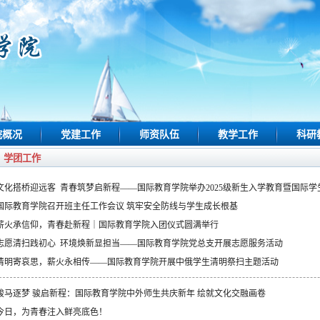
院概况
党建工作
师资队伍
教学工作
科研
学团工作
文化搭桥迎远客 青春筑梦启新程——国际教育学院举办2025级新生入学教育暨国际学
国际教育学院召开班主任工作会议 筑牢安全防线与学生成长根基
薪火承信仰，青春赴新程｜国际教育学院入团仪式圆满举行
志愿清扫践初心 环境焕新显担当——国际教育学院党总支开展志愿服务活动
清明寄哀思，薪火永相传——国际教育学院开展中俄学生清明祭扫主题活动
骏马逐梦 骏启新程：国际教育学院中外师生共庆新年 绘就文化交融画卷
今日，为青春注入鲜亮底色！