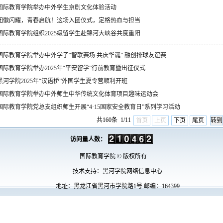
国际教育学院举办中外学生京剧文化体验活动
团徽闪耀，青春启航！这场入团仪式，定格热血与担当
国际教育学院组织2025级留学生赴锦河大峡谷共度重阳
国际教育学院举办中外学子“智联赛场 共庆华诞” 融创排球友谊赛
国际教育学院举办2025年“平安留学”行前教育暨出征仪式
黑河学院2025年“汉语桥”外国学生夏令营顺利开班
国际教育学院举办中外师生中华传统文化体育项目趣味运动会
国际教育学院党总支组织师生开展“4·15国家安全教育日”系列学习活动
共160条 1/11
首页
上页
下页
尾页
访问量人数：
国际教育学院
©
版权所有
技术支持：黑河学院网络信息中心
地址：黑龙江省黑河市学院路
1
号
邮编：
164399