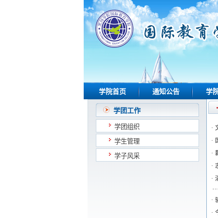
学院首页
通知公告
学
学团工作
学团组织
·
·
学生管理
·
学子风采
·
·
·
·